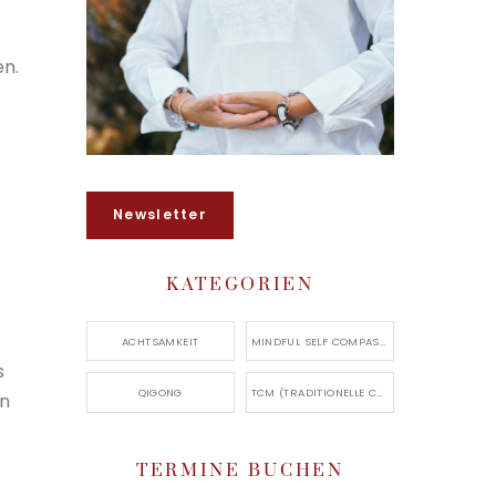
en.
Newsletter
KATEGORIEN
ACHTSAMKEIT
MINDFUL SELF COMPASSION
s
QIGONG
TCM (TRADITIONELLE CHINESISCHE MEDIZIN)
en
TERMINE BUCHEN