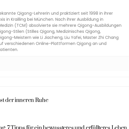
kannte Qigong-Lehrerin und praktiziert seit 1998 in ihrer
s in Krailling bei München. Nach ihrer Ausbildung in
r Medizin (TCM) absolvierte sie mehrere Qigong-Ausbildungen
gong-Stilen (Stilles Qigong, Medizinisches Qigong,
ong-Meistern wie Li Jiacheng, Liu Yafei, Master Zhi Chang
 auf verschiedenen Online-Plattformen Qigong an und
atienten.
nst der inneren Ruhe
ag: 7 Tipps für ein bewussteres und erfüllteres Leben