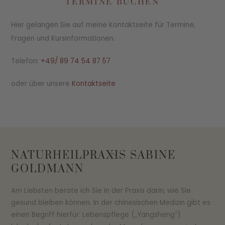
TERMINE BUCHEN
Hier gelangen Sie auf meine Kontaktseite für Termine,
Fragen und Kursinformationen.
Telefon:
+49/ 89 74 54 87 57
oder über unsere
Kontaktseite
Back
NATURHEILPRAXIS SABINE
To
GOLDMANN
Top
Am Liebsten berate ich Sie in der Praxis darin, wie Sie
gesund bleiben können. In der chinesischen Medizin gibt es
einen Begriff hierfür: Lebenspflege („Yangsheng“).