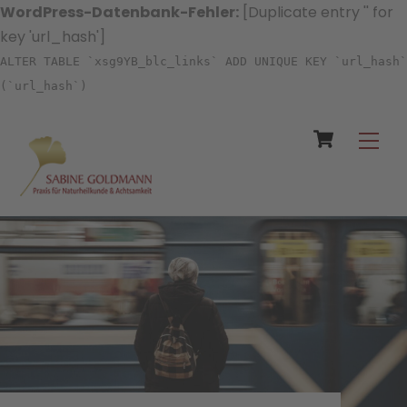
WordPress-Datenbank-Fehler:
[Duplicate entry '' for
key 'url_hash']
ALTER TABLE `xsg9YB_blc_links` ADD UNIQUE KEY `url_hash`
(`url_hash`)
Cart
Skip
Men
to
content