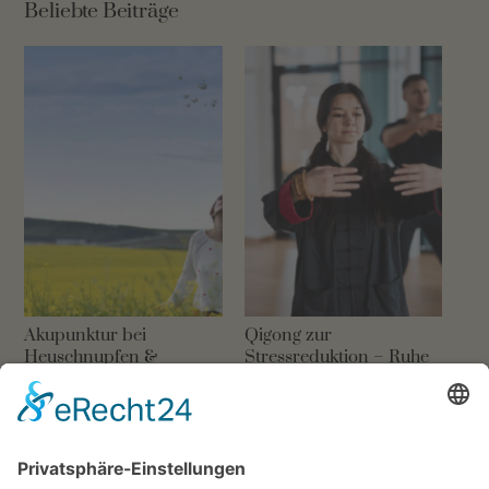
Beliebte Beiträge
Akupunktur bei
Qigong zur
Heuschnupfen &
Stressreduktion – Ruhe
Allergie: Natürlich
und Balance in der
lindern
Chinesischen Medizin
17. MÄRZ 2026
15. OKTOBER 2025