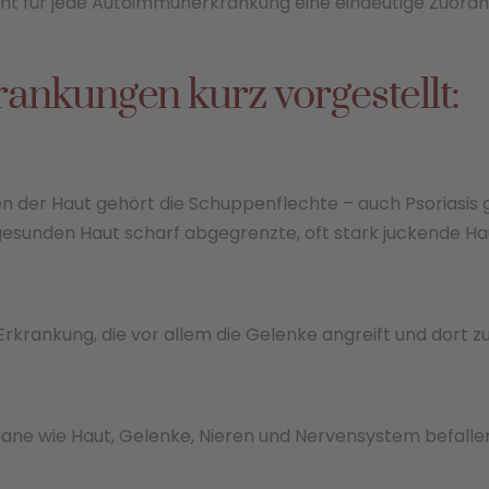
cht für jede Autoimmunerkrankung eine eindeutige Zuordn
nkungen kurz vorgestellt:
 der Haut gehört die Schuppenflechte – auch Psoriasis ge
gesunden Haut scharf abgegrenzte, oft stark juckende Hau
 Erkrankung, die vor allem die Gelenke angreift und dort
ne wie Haut, Gelenke, Nieren und Nervensystem befallen