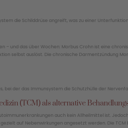
tem die Schilddrüse angreift, was zu einer Unterfunktion
en – und das über Wochen: Morbus Crohn ist eine chroni
ion selbst auslöst. Die chronische Darmentzündung Morb
, bei der das Immunsystem die Schutzhülle der Nervenfas
edizin (TCM) als alternative Behandlung
Autoimmunerkrankungen auch kein Allheilmittel ist. Jedoc
h gezielt auf Nebenwirkungen angesetzt werden. Die TCM