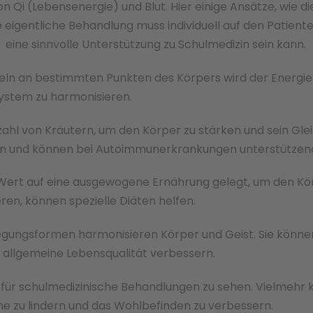
n Qi (Lebensenergie) und Blut. Hier einige Ansätze, wie 
eigentliche Behandlung muss individuell auf den Patien
eine sinnvolle Unterstützung zu Schulmedizin sein kann.
ln an bestimmten Punkten des Körpers wird der Energieflu
ystem zu harmonisieren.
ahl von Kräutern, um den Körper zu stärken und sein Glei
und können bei Autoimmunerkrankungen unterstützend
 Wert auf eine ausgewogene Ernährung gelegt, um den Kö
ren, können spezielle Diäten helfen.
wegungsformen harmonisieren Körper und Geist. Sie könne
allgemeine Lebensqualität verbessern.
atz für schulmedizinische Behandlungen zu sehen. Vielmeh
me zu lindern und das Wohlbefinden zu verbessern.