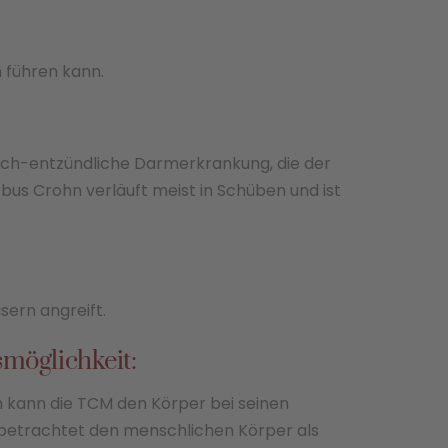
 führen kann.
sch-entzündliche Darmerkrankung, die der
us Crohn verläuft meist in Schüben und ist
ern angreift.
smöglichkeit:
h kann die TCM den Körper bei seinen
 betrachtet den menschlichen Körper als