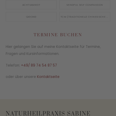
ACHTSAMKEIT
MINDFUL SELF COMPASSION
QIGONG
TCM (TRADITIONELLE CHINESISCHE MEDIZIN)
TERMINE BUCHEN
Hier gelangen Sie auf meine Kontaktseite für Termine,
Fragen und Kursinformationen.
Telefon:
+49/ 89 74 54 87 57
oder über unsere
Kontaktseite
Back
NATURHEILPRAXIS SABINE