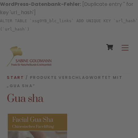
WordPress-Datenbank-Fehler:
[Duplicate entry '' for
key 'url_hash']
ALTER TABLE `xsg9YB_blc_links` ADD UNIQUE KEY `url_hash`
(`url_hash`)
Cart
Skip
Men
to
content
START
/ PRODUKTE VERSCHLAGWORTET MIT
„GUA SHA“
Gua sha