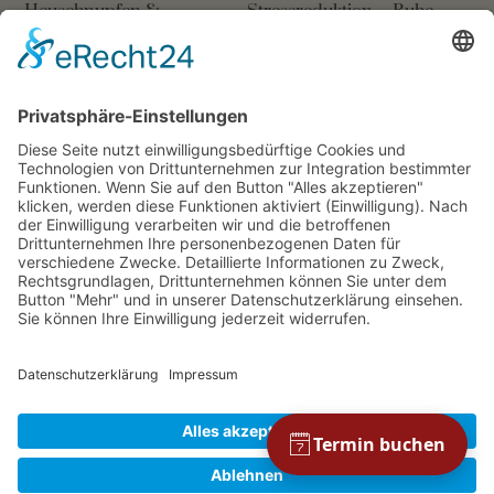
Heuschnupfen &
Stressreduktion – Ruhe
Allergie: Natürlich
und Balance in der
lindern
Chinesischen Medizin
17. MÄRZ 2026
15. OKTOBER 2025
Lassen Sie uns in Kontakt bleiben
Telefon: +49 (0)89 / 74 54 87 57
oder +49 (0)173 / 3 50 09 27
Terminvereinbarungen werktags von 8-18 Uhr.
Telefax: +49(0) 89 / 75 99 83 60
E-Mail:
info@naturheilpraxis-goldmann.de
Newsletter