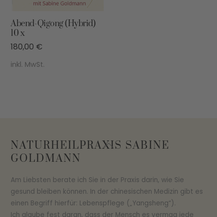
Abend-Qigong (Hybrid)
10 x
180,00
€
inkl. MwSt.
Back
NATURHEILPRAXIS SABINE
To
GOLDMANN
Top
Am Liebsten berate ich Sie in der Praxis darin, wie Sie
gesund bleiben können. In der chinesischen Medizin gibt es
einen Begriff hierfür: Lebenspflege („Yangsheng“).
Ich glaube fest daran, dass der Mensch es vermag jede