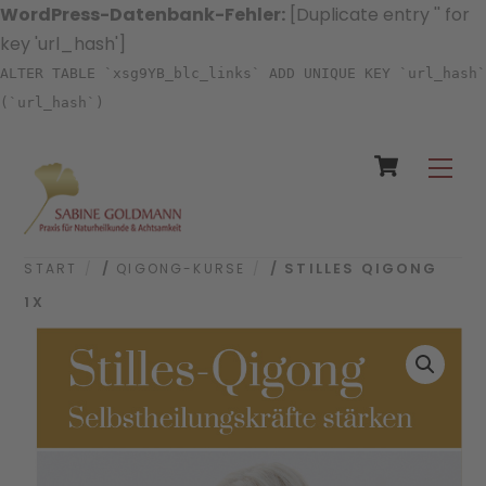
WordPress-Datenbank-Fehler:
[Duplicate entry '' for
key 'url_hash']
ALTER TABLE `xsg9YB_blc_links` ADD UNIQUE KEY `url_hash`
(`url_hash`)
Cart
Skip
Men
to
content
START
/
QIGONG-KURSE
/ STILLES QIGONG
1X