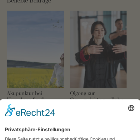
Beliebte Beiträge
Akupunktur bei
Qigong zur
Heuschnupfen &
Stressreduktion – Ruhe
Allergie: Natürlich
und Balance in der
lindern
Chinesischen Medizin
17. MÄRZ 2026
15. OKTOBER 2025