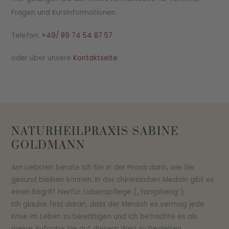
Fragen und Kursinformationen.
Telefon:
+49/ 89 74 54 87 57
oder über unsere
Kontaktseite
Back
NATURHEILPRAXIS SABINE
To
GOLDMANN
Top
Am Liebsten berate ich Sie in der Praxis darin, wie Sie
gesund bleiben können. In der chinesischen Medizin gibt es
einen Begriff hierfür: Lebenspflege („Yangsheng“).
Ich glaube fest daran, dass der Mensch es vermag jede
Krise im Leben zu bewältigen und ich betrachte es als
meine Aufgabe Sie auf diesem Weg zu begleiten.