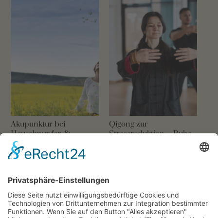
Akupunktur bei
Qigong zur
Heuschnupfen &
Stressreduktion – Ruhe
Allergie: Natürlich
und Balance in der
lindern
Chinesischen Medizin
17. MÄRZ 2026
15. OKTOBER 2025
Lassen Sie uns in Kontakt bleiben