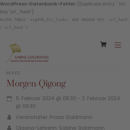
WordPress-Datenbank-Fehler:
[Duplicate entry '' for
key 'url_hash']
ALTER TABLE `xsg9YB_blc_links` ADD UNIQUE KEY `url_hash`
(`url_hash`)
Cart
Skip
Men
to
content
MIXED
Morgen-Qigong
5. Februar 2024
@
08:30
-
2. Februar 2024
@
09:30
Veranstalter: Praxis Goldmann
Qigong-Lehrerin: Sabine Goldmann