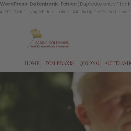
WordPress-Datenbank-Fehler:
[Duplicate entry '' for 
ALTER TABLE `xsg9YB_blc_links` ADD UNIQUE KEY `url_hash`
Skip
to
content
HOME
TCM PRAXIS
QIGONG
ACHTSAMK