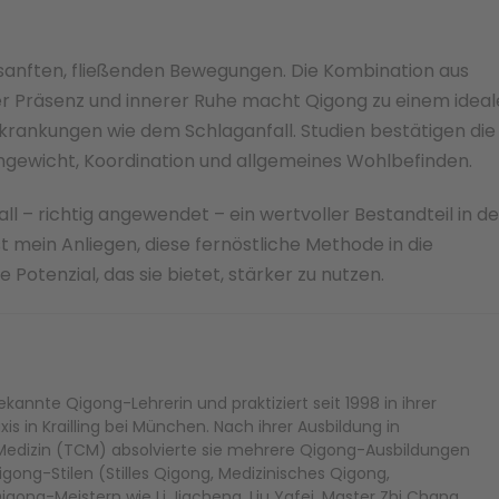
 sanften, fließenden Bewegungen. Die Kombination aus
er Präsenz und innerer Ruhe macht Qigong zu einem idea
krankungen wie dem Schlaganfall. Studien bestätigen die
chgewicht, Koordination und allgemeines Wohlbefinden.
ll – richtig angewendet – ein wertvoller Bestandteil in de
st mein Anliegen, diese fernöstliche Methode in die
 Potenzial, das sie bietet, stärker zu nutzen.
kannte Qigong-Lehrerin und praktiziert seit 1998 in ihrer
s in Krailling bei München. Nach ihrer Ausbildung in
r Medizin (TCM) absolvierte sie mehrere Qigong-Ausbildungen
gong-Stilen (Stilles Qigong, Medizinisches Qigong,
ong-Meistern wie Li Jiacheng, Liu Yafei, Master Zhi Chang