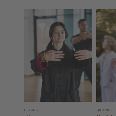
QIGONG
QIGONG