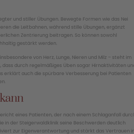
wegter und stiller Übungen. Bewegte Formen wie das Nei
ieren die Leitbahnen, während stille Übungen, ergänzt
erlichen Zentrierung beitragen. So können sowohl
hhaltig gestärkt werden.
nsbesondere von Herz, Lunge, Nieren und Milz – steht im
n, dass durch regelmäßiges Üben sogar Hirnaktivitäten un
as erklärt auch die spürbare Verbesserung bei Patienten
en.
 kann
sbericht eines Patienten, der nach einem Schlaganfall durc
ie in der Steigerwaldklinik seine Beschwerden deutlich
tiviert zur Eigenverantwortung und stärkt das Vertrauen i