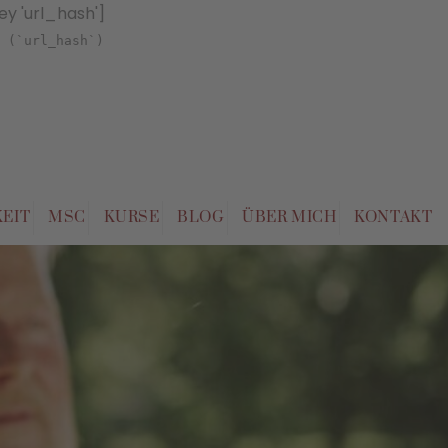
key 'url_hash']
 (`url_hash`)
EIT
MSC
KURSE
BLOG
ÜBER MICH
KONTAKT