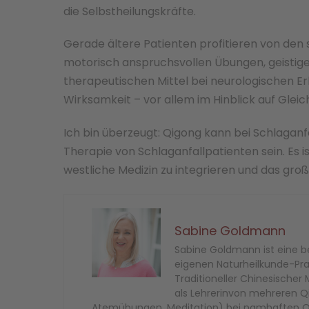
die Selbstheilungskräfte.
Gerade ältere Patienten profitieren von den
motorisch anspruchsvollen Übungen, geistig
therapeutischen Mittel bei neurologischen Er
Wirksamkeit – vor allem im Hinblick auf Glei
Ich bin überzeugt: Qigong kann bei Schlaganfa
Therapie von Schlaganfallpatienten sein. Es i
westliche Medizin zu integrieren und das große
Sabine Goldmann
Sabine Goldmann ist eine be
eigenen Naturheilkunde-Praxi
Traditioneller Chinesische
als Lehrerinvon mehreren Qi
Atemübungen, Meditation) bei namhaften Qig