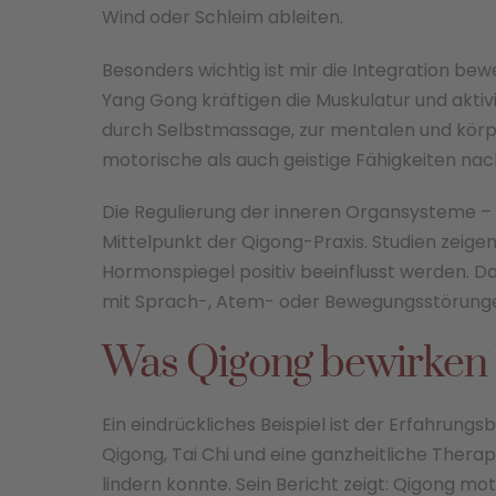
Wind oder Schleim ableiten.
Besonders wichtig ist mir die Integration be
Yang Gong kräftigen die Muskulatur und aktiv
durch Selbstmassage, zur mentalen und körp
motorische als auch geistige Fähigkeiten nac
Die Regulierung der inneren Organsysteme – i
Mittelpunkt der Qigong-Praxis. Studien zeige
Hormonspiegel positiv beeinflusst werden. D
mit Sprach-, Atem- oder Bewegungsstörung
Was Qigong bewirken
Ein eindrückliches Beispiel ist der Erfahrung
Qigong, Tai Chi und eine ganzheitliche Therap
lindern konnte. Sein Bericht zeigt: Qigong mo